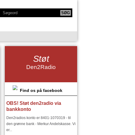
KTIONER
NY SERIE - BODYTALK
Støt
SIKERE
NY SERIE OM HAFNIA
Den2Radio
IE
KLANGKAMMERET
DET FINSKE DIRIGENTMIRAKEL
DSMILJØ"
Find os på facebook
OBS! Støt den2radio via
RIER:
DEN2RADIO - SNART 18 ÅR
bankkonto
I ØSTEUROPA I 1900 TALLET
Den2radios konto er 8401-1070319 - til
den grønne bank - Merkur Andelskasse. Vi
er...