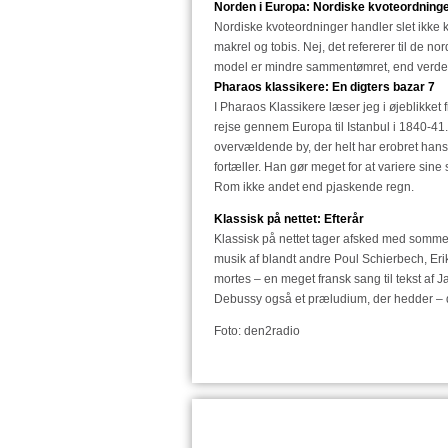
Norden i Europa: Nordiske kvoteordning
Nordiske kvoteordninger handler slet ikke kvo
makrel og tobis. Nej, det refererer til de n
model er mindre sammentømret, end verden 
Pharaos klassikere: En digters bazar 7
I Pharaos Klassikere læser jeg i øjeblikket 
rejse gennem Europa til Istanbul i 1840-41
overvældende by, der helt har erobret hans hj
fortæller. Han gør meget for at variere sine
Rom ikke andet end pjaskende regn.
Klassisk på nettet: Efterår
Klassisk på nettet tager afsked med sommer
musik af blandt andre Poul Schierbech, Eri
mortes – en meget fransk sang til tekst af
Debussy også et præludium, der hedder – d
Foto: den2radio