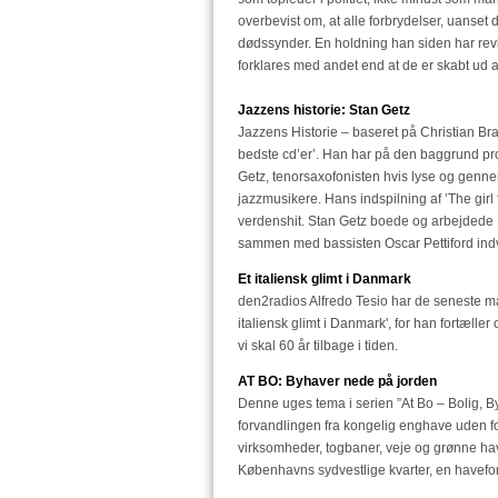
overbevist om, at alle forbrydelser, uanset
dødssynder. En holdning han siden har revide
forklares med andet end at de er skabt ud 
Jazzens historie: Stan Getz
Jazzens Historie – baseret på Christian B
bedste cd’er’. Han har på den baggrund pro
Getz, tenorsaxofonisten hvis lyse og gennems
jazzmusikere. Hans indspilning af ’The gi
verdenshit. Stan Getz boede og arbejdede
sammen med bassisten Oscar Pettiford ind
Et italiensk glimt i Danmark
den2radios Alfredo Tesio har de seneste ma
italiensk glimt i Danmark', for han fortælle
vi skal 60 år tilbage i tiden.
AT BO: Byhaver nede på jorden
Denne uges tema i serien ”At Bo – Bolig, B
forvandlingen fra kongelig enghave uden fo
virksomheder, togbaner, veje og grønne ha
Københavns sydvestlige kvarter, en havefor