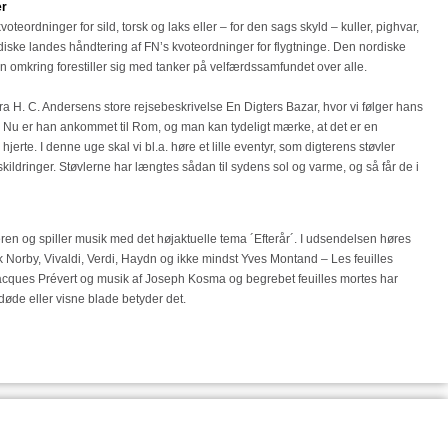
er
teordninger for sild, torsk og laks eller – for den sags skyld – kuller, pighvar,
ordiske landes håndtering af FN’s kvoteordninger for flygtninge. Den nordiske
omkring forestiller sig med tanker på velfærdssamfundet over alle.
fra H. C. Andersens store rejsebeskrivelse En Digters Bazar, hvor vi følger hans
. Nu er han ankommet til Rom, og man kan tydeligt mærke, at det er en
erte. I denne uge skal vi bl.a. høre et lille eventyr, som digterens støvler
 skildringer. Støvlerne har længtes sådan til sydens sol og varme, og så får de i
en og spiller musik med det højaktuelle tema ´Efterår´. I udsendelsen høres
k Norby, Vivaldi, Verdi, Haydn og ikke mindst Yves Montand – Les feuilles
 Jacques Prévert og musik af Joseph Kosma og begrebet feuilles mortes har
øde eller visne blade betyder det.