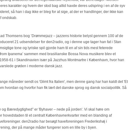
 deres karakter og hvem der stod bag altid havde deres udspring i en af de syv
ret, så han i dag ikke er bleg for at sige, at der er handlinger, der ikke kan
af ondskab.
raad Thomsens bog ’Drømmejazz – jazzens historie belyst gennem 100 af de
duceret 21 udsendelser for den2radio, og i denne uge tager han fat i Stan
igtige tone og lyriske spil gjorde ham til en af sin tids mest feterede
rl from Ipanema’ sammen med brasilianske Bossa Nova musikere blev et
 1958-61 i Skandinavien især på Jazzhus Montmartre i København, hvor han
varslede grøden i moderne dansk jazz.
nge måneder sendt os 'Glimt fra Italien', men denne gang har han kaldt det 'Et
r om hvordan og hvorfor han fik lært det danske sprog og dansk socialpolitik. Så
y og Bæredygtighed” er 'Byhaver – nede på jorden'. Vi skal høre om
r hovedstaden til et centralt Københavnerkvarter med en blanding af
veforeninger. den2radio har besøgt haveforeningen Frederikshøj i
ening, der på mange måder fungerer som en lille by i byen.