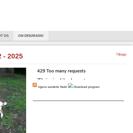
VELKOMMEN
ØT OS
OM DEN2RADIO
LYGTNINGE I DANSK OG EUROPÆISK PERSPEKTIV.
HÅNDVÆRK
REFLE
 - 2025
Tilbage
15 KVINDELIGE KOMPONISTER FRA 8 LANDE GENNEM 400 ÅR.
PHARAOS KLAS
SIT SPOR - SANGE GENNEM 40 ÅR
SØNDAGSFORTÆLLING
OPERA SER
AMTALER – PEJLING AF DANNELSE
OBS! STØT DEN2RADIO VIA BANKKONTO
GSTIDS SCHLAGERMUSIK
PHARAO-PRISEN
SERIE OM " PSYKISK ARBEJ
Ugens samlede flade
Download program
KITEKTUR
PHARAOS KLASSIKERE: MYTER AF JOHANNES V. JENSEN
DET 20.ÅRHUNDREDE
MANDFOLK
PODCAST PRISEN 2022
TO NYE SE
S" EN PODCASTSERIE AF JOURNALIST HELLE SCHØLER KJÆR
KOMPONISTER 
DER