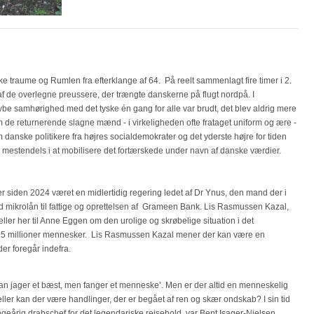
e traume og Rumlen fra efterklange af 64. På reelt sammenlagt fire timer i 2.
af de overlegne preussere, der trængte danskerne på flugt nordpå. I
e samhørighed med det tyske én gang for alle var brudt, det blev aldrig mere
e returnerende slagne mænd - i virkeligheden ofte frataget uniform og ære -
 danske politikere fra højres socialdemokrater og det yderste højre for tiden
mestendels i at mobilisere det fortærskede under navn af danske værdier.
r siden 2024 været en midlertidig regering ledet af Dr Ynus, den mand der i
ed mikrolån til fattige og oprettelsen af Grameen Bank. Lis Rasmussen Kazal,
tæller her til Anne Eggen om den urolige og skrøbelige situation i det
175 millioner mennesker. Lis Rasmussen Kazal mener der kan være en
er foregår indefra.
’Man jager et bæst, men fanger et menneske’. Men er der altid en menneskelig
eller kan der være handlinger, der er begået af ren og skær ondskab? I sin tid
ngeårig drabschef for det legendariske rejsehold, var Bent Isager-Nielsen