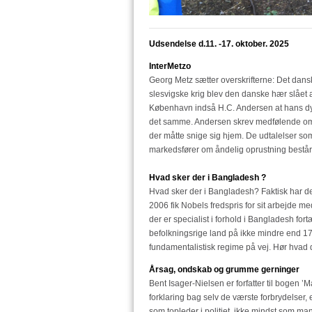
Udsendelse d.11. -17. oktober. 2025
InterMetzo
Georg Metz sætter overskrifterne: Det dansk
slesvigske krig blev den danske hær slået 
København indså H.C. Andersen at hans dyb
det samme. Andersen skrev medfølende om d
der måtte snige sig hjem. De udtalelser som
markedsfører om åndelig oprustning består 
Hvad sker der i Bangladesh ?
Hvad sker der i Bangladesh? Faktisk har de
2006 fik Nobels fredspris for sit arbejde m
der er specialist i forhold i Bangladesh for
befolkningsrige land på ikke mindre end 
fundamentalistisk regime på vej. Hør hvad d
Årsag, ondskab og grumme gerninger
Bent Isager-Nielsen er forfatter til bogen 
forklaring bag selv de værste forbrydelser, 
som topleder i politiet, ikke mindst som ma