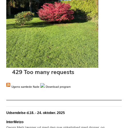
Ugens samlede flade
Download program
Udsendelse d.18. - 24. oktober. 2025
InterMetzo
Georg Metz lægger ud med den nye virkelighed med droner, og