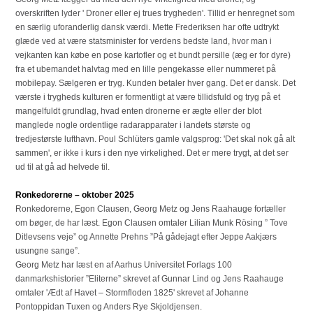
overskriften lyder ' Droner eller ej trues trygheden'. Tillid er henregnet som
en særlig uforanderlig dansk værdi. Mette Frederiksen har ofte udtrykt
glæde ved at være statsminister for verdens bedste land, hvor man i
vejkanten kan købe en pose kartofler og et bundt persille (æg er for dyre)
fra et ubemandet halvtag med en lille pengekasse eller nummeret på
mobilepay. Sælgeren er tryg. Kunden betaler hver gang. Det er dansk. Det
værste i trygheds kulturen er formentligt at være tillidsfuld og tryg på et
mangelfuldt grundlag, hvad enten dronerne er ægte eller der blot
manglede nogle ordentlige radarapparater i landets største og
tredjestørste lufthavn. Poul Schlüters gamle valgsprog: 'Det skal nok gå alt
sammen', er ikke i kurs i den nye virkelighed. Det er mere trygt, at det ser
ud til at gå ad helvede til.
Ronkedorerne – oktober 2025
Ronkedorerne, Egon Clausen, Georg Metz og Jens Raahauge fortæller
om bøger, de har læst. Egon Clausen omtaler Lilian Munk Rösing ” Tove
Ditlevsens veje” og Annette Prehns ”På gådejagt efter Jeppe Aakjærs
usungne sange”.
Georg Metz har læst en af Aarhus Universitet Forlags 100
danmarkshistorier ”Eliterne” skrevet af Gunnar Lind og Jens Raahauge
omtaler 'Ædt af Havet – Stormfloden 1825' skrevet af Johanne
Pontoppidan Tuxen og Anders Rye Skjoldjensen.