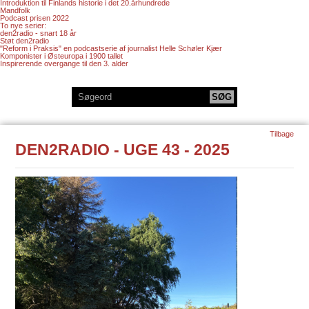
Introduktion til Finlands historie i det 20.århundrede
Mandfolk
Podcast prisen 2022
To nye serier:
den2radio - snart 18 år
Støt den2radio
"Reform i Praksis" en podcastserie af journalist Helle Schøler Kjær
Komponister i Østeuropa i 1900 tallet
Inspirerende overgange til den 3. alder
Tilbage
DEN2RADIO - UGE 43 - 2025