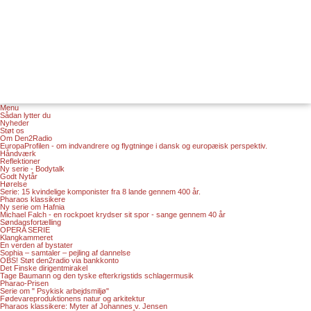
Menu
Sådan lytter du
Nyheder
Støt os
Om Den2Radio
EuropaProfilen - om indvandrere og flygtninge i dansk og europæisk perspektiv.
Håndværk
Reflektioner
Ny serie - Bodytalk
Godt Nytår
Hørelse
Serie: 15 kvindelige komponister fra 8 lande gennem 400 år.
Pharaos klassikere
Ny serie om Hafnia
Michael Falch - en rockpoet krydser sit spor - sange gennem 40 år
Søndagsfortælling
OPERA SERIE
Klangkammeret
En verden af bystater
Sophia – samtaler – pejling af dannelse
OBS! Støt den2radio via bankkonto
Det Finske dirigentmirakel
Tage Baumann og den tyske efterkrigstids schlagermusik
Pharao-Prisen
Serie om " Psykisk arbejdsmiljø"
Fødevareproduktionens natur og arkitektur
Pharaos klassikere: Myter af Johannes v. Jensen