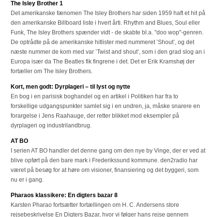
The Isley Brother 1
Det amerikanske fænomen The Isley Brothers har siden 1959 haft et hit på
den amerikanske Billboard liste i hvert årti. Rhythm and Blues, Soul eller
Funk, The Isley Brothers spænder vidt - de skabte bl.a. "doo wop"-genren.
De optrådte på de amerikanske hitlister med nummeret ’Shout’, og det
næste nummer de kom med var ’Twist and shout’, som i den grad slog an i
Europa især da The Beatles fik fingrene i det. Det er Erik Kramshøj der
fortæller om The Isley Brothers.
Kort, men godt: Dyrplageri – til lyst og nytte
En bog i en parisisk boghandel og en artikel i Politiken har fra to
forskellige udgangspunkter samlet sig i en undren, ja, måske snarere en
forargelse i Jens Raahauge, der retter blikket mod eksempler på
dyrplageri og industrilandbrug.
AT BO
I serien AT BO handler det denne gang om den nye by Vinge, der er ved at
blive opført på den bare mark i Frederikssund kommune. den2radio har
været på besøg for at høre om visioner, finansiering og det byggeri, som
nu er i gang.
Pharaos klassikere: En digters bazar 8
Karsten Pharao fortsætter fortællingen om H. C. Andersens store
rejsebeskrivelse En Digters Bazar, hvor vi følger hans rejse gennem