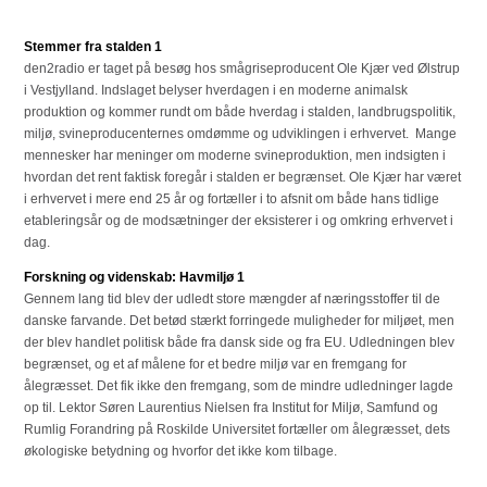
Stemmer fra stalden 1
den2radio er taget på besøg hos smågriseproducent Ole Kjær ved Ølstrup
i Vestjylland. Indslaget belyser hverdagen i en moderne animalsk
produktion og kommer rundt om både hverdag i stalden, landbrugspolitik,
miljø, svineproducenternes omdømme og udviklingen i erhvervet. Mange
mennesker har meninger om moderne svineproduktion, men indsigten i
hvordan det rent faktisk foregår i stalden er begrænset. Ole Kjær har været
i erhvervet i mere end 25 år og fortæller i to afsnit om både hans tidlige
etableringsår og de modsætninger der eksisterer i og omkring erhvervet i
dag.
Forskning og videnskab: Havmiljø 1
Gennem lang tid blev der udledt store mængder af næringsstoffer til de
danske farvande. Det betød stærkt forringede muligheder for miljøet, men
der blev handlet politisk både fra dansk side og fra EU. Udledningen blev
begrænset, og et af målene for et bedre miljø var en fremgang for
ålegræsset. Det fik ikke den fremgang, som de mindre udledninger lagde
op til. Lektor Søren Laurentius Nielsen fra Institut for Miljø, Samfund og
Rumlig Forandring på Roskilde Universitet fortæller om ålegræsset, dets
økologiske betydning og hvorfor det ikke kom tilbage.