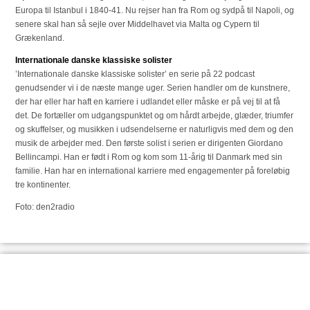
Europa til Istanbul i 1840-41. Nu rejser han fra Rom og sydpå til Napoli, og
senere skal han så sejle over Middelhavet via Malta og Cypern til
Grækenland.
Internationale danske klassiske solister
’Internationale danske klassiske solister’ en serie på 22 podcast
genudsender vi i de næste mange uger. Serien handler om de kunstnere,
der har eller har haft en karriere i udlandet eller måske er på vej til at få
det. De fortæller om udgangspunktet og om hårdt arbejde, glæder, triumfer
og skuffelser, og musikken i udsendelserne er naturligvis med dem og den
musik de arbejder med. Den første solist i serien er dirigenten Giordano
Bellincampi. Han er født i Rom og kom som 11-årig til Danmark med sin
familie. Han har en international karriere med engagementer på foreløbig
tre kontinenter.
Foto: den2radio