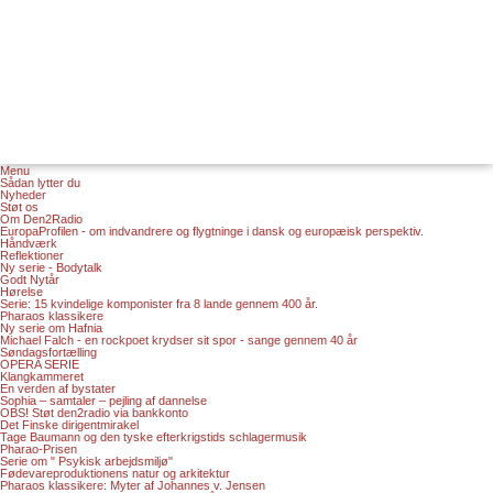
Menu
Sådan lytter du
Nyheder
Støt os
Om Den2Radio
EuropaProfilen - om indvandrere og flygtninge i dansk og europæisk perspektiv.
Håndværk
Reflektioner
Ny serie - Bodytalk
Godt Nytår
Hørelse
Serie: 15 kvindelige komponister fra 8 lande gennem 400 år.
Pharaos klassikere
Ny serie om Hafnia
Michael Falch - en rockpoet krydser sit spor - sange gennem 40 år
Søndagsfortælling
OPERA SERIE
Klangkammeret
En verden af bystater
Sophia – samtaler – pejling af dannelse
OBS! Støt den2radio via bankkonto
Det Finske dirigentmirakel
Tage Baumann og den tyske efterkrigstids schlagermusik
Pharao-Prisen
Serie om " Psykisk arbejdsmiljø"
Fødevareproduktionens natur og arkitektur
Pharaos klassikere: Myter af Johannes v. Jensen