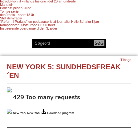
Introduktion til Finlands historie i det 20.århundrede
Mandfolk
Podcast prisen 2022
To nye serier:
den2radio - snart 18 år
Støt den2radio
"Reform i Praksis" en podcastserie af journalist Helle Schøler Kjær
Komponister i Østeuropa i 1900 tallet
Inspirerende overgange til den 3. alder
Tilbage
NEW YORK 5: SUNDHEDSFREAK
´EN
New York New York
Download program