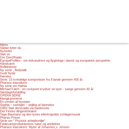
Menu
Sådan lytter du
Nyheder
Støt os
Om Den2Radio
EuropaProfilen - om indvandrere og flygtninge i dansk og europæisk perspektiv.
Håndværk
Reflektioner
Ny serie - Bodytalk
Godt Nytår
Hørelse
Serie: 15 kvindelige komponister fra 8 lande gennem 400 år.
Pharaos klassikere
Ny serie om Hafnia
Michael Falch - en rockpoet krydser sit spor - sange gennem 40 år
Søndagsfortælling
OPERA SERIE
Klangkammeret
En verden af bystater
Sophia – samtaler – pejling af dannelse
OBS! Støt den2radio via bankkonto
Det Finske dirigentmirakel
Tage Baumann og den tyske efterkrigstids schlagermusik
Pharao-Prisen
Serie om " Psykisk arbejdsmiljø"
Fødevareproduktionens natur og arkitektur
Pharaos klassikere: Myter af Johannes v. Jensen