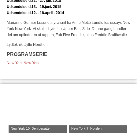
Udsendelse d.21. - 27. juli. 2018
Udsendelse d.13. - 19.juni. 2015
Udsendelse d.12. - 18.april - 2014
Marianne Germer læser et nyt afsnit fra Anne Mette Lundtoftes essays New
York New York. Vi skal til bydelen Upper East Side. Denne gang handler
det om opfinderen af rappen, Fab Five Freddie, alias Freddie Braithwaite.
Lydteknik: Jytte Nordholt
PROGRAMSERIE
New York New York
New York 10: Den besatte
New York 7: Nørden