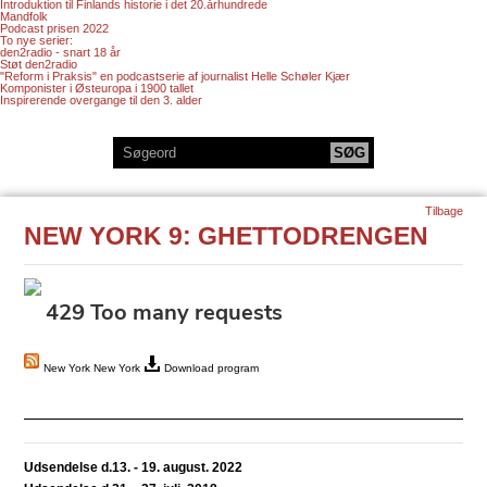
Introduktion til Finlands historie i det 20.århundrede
Mandfolk
Podcast prisen 2022
To nye serier:
den2radio - snart 18 år
Støt den2radio
"Reform i Praksis" en podcastserie af journalist Helle Schøler Kjær
Komponister i Østeuropa i 1900 tallet
Inspirerende overgange til den 3. alder
Tilbage
NEW YORK 9: GHETTODRENGEN
New York New York
Download program
Udsendelse d.13. - 19. august. 2022