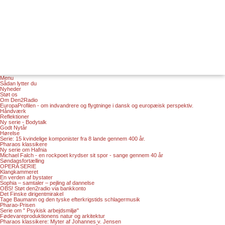
Menu
Sådan lytter du
Nyheder
Støt os
Om Den2Radio
EuropaProfilen - om indvandrere og flygtninge i dansk og europæisk perspektiv.
Håndværk
Reflektioner
Ny serie - Bodytalk
Godt Nytår
Hørelse
Serie: 15 kvindelige komponister fra 8 lande gennem 400 år.
Pharaos klassikere
Ny serie om Hafnia
Michael Falch - en rockpoet krydser sit spor - sange gennem 40 år
Søndagsfortælling
OPERA SERIE
Klangkammeret
En verden af bystater
Sophia – samtaler – pejling af dannelse
OBS! Støt den2radio via bankkonto
Det Finske dirigentmirakel
Tage Baumann og den tyske efterkrigstids schlagermusik
Pharao-Prisen
Serie om " Psykisk arbejdsmiljø"
Fødevareproduktionens natur og arkitektur
Pharaos klassikere: Myter af Johannes v. Jensen