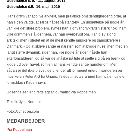
Udsendelse d. 5. - 11. august. 2017
Udsendelse d.9. -16. maj - 2015
Hans drøm var at blive arkitekt, men praktiske omstændigheder gjorde, at
han siden valgte, at sætte håbet på stand-by. En udsættelse på nogle år
var ikke det store problem, syntes han. For var drivkraften stærk nok i ham,
ville drømmen slå igennem, var han overbevist om. Han blev aldrig
arkitekt, men i stedet en af de mest kendte musikere og sangskrivere i
Danmark. - Og at skrive sange er næsten som at bygge huse, men med en
langt større dynamik, siger han. For nogle år siden nåede han
efterlønsalderen, og så var det måske på tide at sætte sig på en bænk og
kigge ud over havet, som en af hans kendte sange handler om. Men
sådan er det ikke blevet, dertil er der alt for meget energi i sangeren og
musikeren Peter A.G fra Gnags. I stedet mødtes vi med ham på en café en
formiddag i København.
Udsendelsen er tilrettelagt af journalist Pia Koppelman
Teknik: Jytte Nordholt
Foto: Alchetron.com
MEDARBEJDER
Pia Koppelman