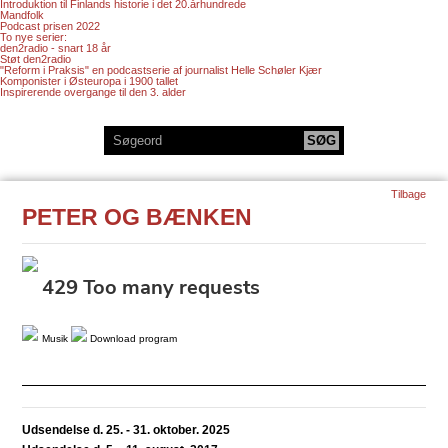
Introduktion til Finlands historie i det 20.århundrede
Mandfolk
Podcast prisen 2022
To nye serier:
den2radio - snart 18 år
Støt den2radio
"Reform i Praksis" en podcastserie af journalist Helle Schøler Kjær
Komponister i Østeuropa i 1900 tallet
Inspirerende overgange til den 3. alder
Tilbage
PETER OG BÆNKEN
Musik
Download program
Udsendelse d. 25. - 31. oktober. 2025