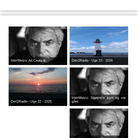
InterMetzo: Ad Ceuta til
Den2Radio - Uge 33 - 2026
InterMetzo: Sigøjnere kom og var
Den2Radio - Uge 32 - 2026
gået