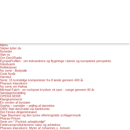
Menu
Sådan lytter du
Nyheder
Støt os
Om Den2Radio
EuropaProfilen - om indvandrere og flygtninge i dansk og europæisk perspektiv.
Håndværk
Reflektioner
Ny serie - Bodytalk
Godt Nytår
Hørelse
Serie: 15 kvindelige komponister fra 8 lande gennem 400 år.
Pharaos klassikere
Ny serie om Hafnia
Michael Falch - en rockpoet krydser sit spor - sange gennem 40 år
Søndagsfortælling
OPERA SERIE
Klangkammeret
En verden af bystater
Sophia – samtaler – pejling af dannelse
OBS! Støt den2radio via bankkonto
Det Finske dirigentmirakel
Tage Baumann og den tyske efterkrigstids schlagermusik
Pharao-Prisen
Serie om " Psykisk arbejdsmiljø"
Fødevareproduktionens natur og arkitektur
Pharaos klassikere: Myter af Johannes v. Jensen