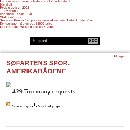
Introduktion til Finlands historie i det 20.århundrede
Mandfolk
Podcast prisen 2022
To nye serier:
den2radio - snart 18 år
Støt den2radio
"Reform i Praksis" en podcastserie af journalist Helle Schøler Kjær
Komponister i Østeuropa i 1900 tallet
Inspirerende overgange til den 3. alder
Tilbage
SØFARTENS SPOR:
AMERIKABÅDENE
Søfartens spor
Download program