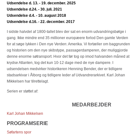
Udsendelse d. 13. - 19. december. 2025
Udsendelse d.24. - 30. juli. 2021
Udsendelse d.4. - 10. august 2018
Udsendelse d.16. - 22. december. 2017
I sidste halvdel af 1800-tallet blev der sat en enorm udvandringsbølge i
gang. Ikke mindre end 35 millioner europæere forlod Den gamle Verden
for at søge lykken i Den nye Verden: Amerika. Vi fortæller om baggrunden
og historien om den nye skibstype, passagerdamperen, der muliggjorde
denne enorme søtransport. Hvor det før tog op imod halvanden måned at
krydse Atlanten, tog det kun 10-12 dage med de nye dampere. I
udsendelsen medvirker historikeren Henning Bender, der er tidligere
stadsarkivar i Ålborg og tidligere leder af Udvandrerarkivet. Karl Johan
Mikkelsen har tilrettelagt.
Serien er støttet af:
MEDARBEJDER
Karl Johan Mikkelsen
PROGRAMSERIE
Søfartens spor