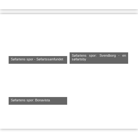
Søfartens spor: Svendborg - en
Søfartens spor - Søfartssamfundet
søfartsby
Søfartens spor: Bonavista