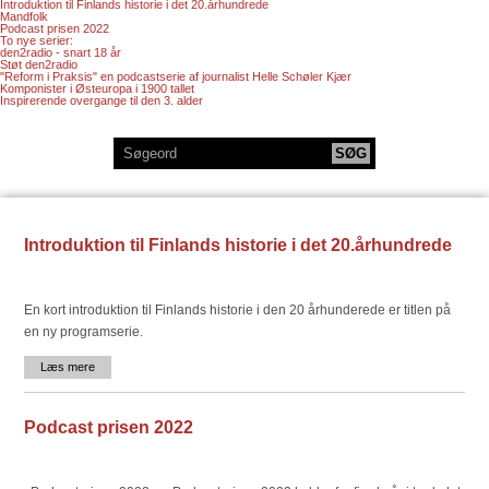
Introduktion til Finlands historie i det 20.århundrede
Mandfolk
Podcast prisen 2022
To nye serier:
den2radio - snart 18 år
Støt den2radio
"Reform i Praksis" en podcastserie af journalist Helle Schøler Kjær
Komponister i Østeuropa i 1900 tallet
Inspirerende overgange til den 3. alder
Introduktion til Finlands historie i det 20.århundrede
En kort introduktion til Finlands historie i den 20 århunderede er titlen på
en ny programserie.
Læs mere
Podcast prisen 2022