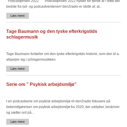
Podcastprisen 2022 ​ Podcastprisen 2022 hylder for fjerde år i træk det
bedste fra lyd- og podcastverdenen! den2radio er stolte af, at...
Læs mere
Tage Baumann og den tyske efterkrigstids
schlagermusik
Tage Baumann fortæller om den tyske efterkrigstids historie, som den bl.a.
afspejler sig i schlagermusikken.
Læs mere
Serie om ” Psykisk arbejdsmiljø”
I en podcastserie om psykisk arbejdsmiljø vil den2radio fokusere på
bekendtgørelsen om psykisk arbejdsmiljø fra 2020, der uddyber, beskriver
og sætter ord på...
Læs mere