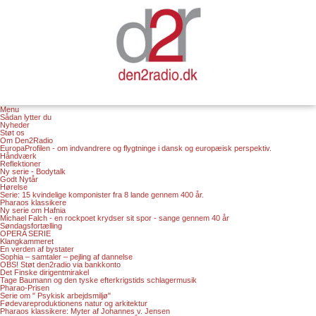
Menu
Sådan lytter du
Nyheder
Støt os
Om Den2Radio
EuropaProfilen - om indvandrere og flygtninge i dansk og europæisk perspektiv.
Håndværk
Reflektioner
Ny serie - Bodytalk
Godt Nytår
Hørelse
Serie: 15 kvindelige komponister fra 8 lande gennem 400 år.
Pharaos klassikere
Ny serie om Hafnia
Michael Falch - en rockpoet krydser sit spor - sange gennem 40 år
Søndagsfortælling
OPERA SERIE
Klangkammeret
En verden af bystater
Sophia – samtaler – pejling af dannelse
OBS! Støt den2radio via bankkonto
Det Finske dirigentmirakel
Tage Baumann og den tyske efterkrigstids schlagermusik
Pharao-Prisen
Serie om " Psykisk arbejdsmiljø"
Fødevareproduktionens natur og arkitektur
Pharaos klassikere: Myter af Johannes v. Jensen