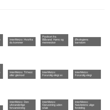
Postkort fra
e
InterMetzo: Hvorfra
Blåvand: Høns og
Økologiens
du kommer
mennesker
barndom
t
s
InterMetzo: Til hest
InterMetzo:
InterMetzo:
eller glemsel
Forurolig elegi xx
Forurolig elegi
InterMetzo: Den
InterMetzo:
InterMetzo:
uforanderlige
Oprustning uden
Naivitetens ulige
forvanskning
snak
fordeling