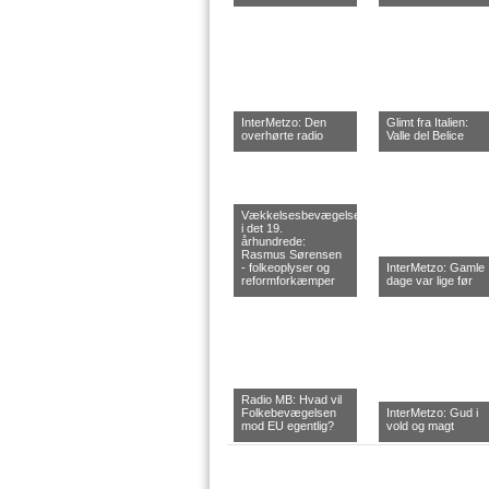
InterMetzo: Den
Glimt fra Italien:
overhørte radio
Valle del Belice
Vækkelsesbevægelsen
i det 19.
århundrede:
Rasmus Sørensen
- folkeoplyser og
InterMetzo: Gamle
reformforkæmper
dage var lige før
Radio MB: Hvad vil
Folkebevægelsen
InterMetzo: Gud i
mod EU egentlig?
vold og magt