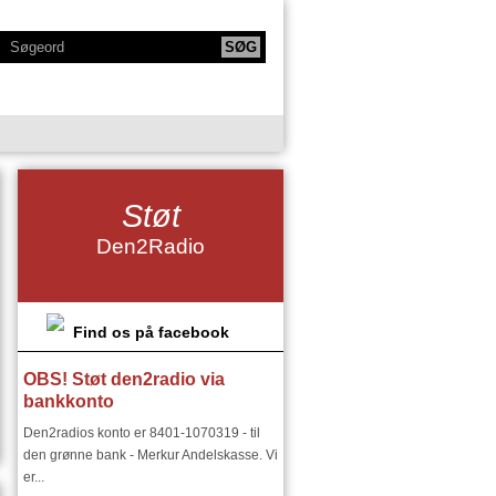
KTIONER
NY SERIE - BODYTALK
Støt
SIKERE
NY SERIE OM HAFNIA
Den2Radio
IE
KLANGKAMMERET
DET FINSKE DIRIGENTMIRAKEL
DSMILJØ"
Find os på facebook
OBS! Støt den2radio via
RIER:
DEN2RADIO - SNART 18 ÅR
bankkonto
I ØSTEUROPA I 1900 TALLET
Den2radios konto er 8401-1070319 - til
den grønne bank - Merkur Andelskasse. Vi
er...