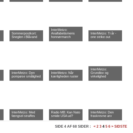
InterMetzo:
Sommerpostkort:
Analfabetismens
InterMetzo: Ti år -
Sneglen i Blåvand
honnørmarch
one strike out
InterMetzo:
InterMetzo: Den
InterMetzo: Når
Grundlov og
pompøse smålighed
kærligheden ruster
virkelighed
InterMetzo: Med
Radio MB: Kan Nato
InterMetzo: Den
fængsel straffes
smide USA ud?
fraskrevne arv
SIDE 4 AF 68 SIDER :
<
2
3
4
5
6
>
SIDSTE