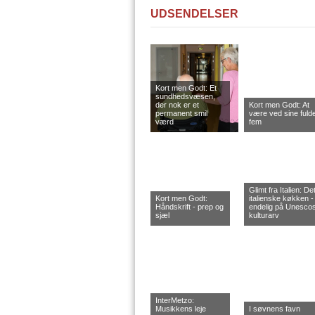
UDSENDELSER
Kort men Godt: Et
sundhedsvæsen,
der nok er et
Kort men Godt: At
permanent smil
være ved sine fuld
værd
fem
Glimt fra Italien: De
Kort men Godt:
italienske køkken -
Håndskrift - prep og
endelig på Unesco
sjæl
kulturarv
InterMetzo:
Musikkens leje
I søvnens favn