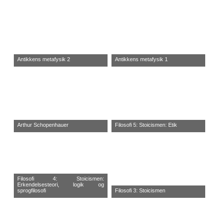
Antikkens metafysik 2
Antikkens metafysik 1
Arthur Schopenhauer
Filosofi 5: Stoicismen: Etik
Filosofi 4: Stoicismen:
Erkendelsesteori, logik og
sprogfilosofi
Filosofi 3: Stoicismen