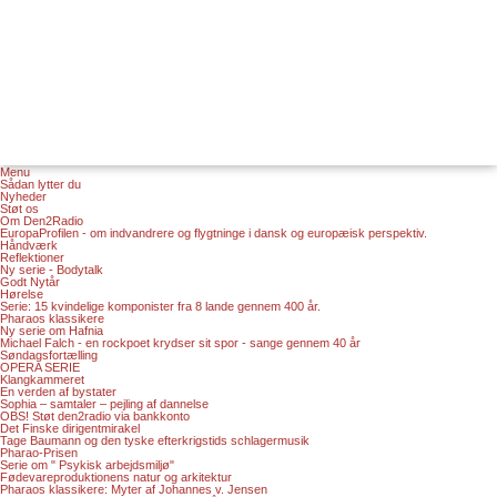
Menu
Sådan lytter du
Nyheder
Støt os
Om Den2Radio
EuropaProfilen - om indvandrere og flygtninge i dansk og europæisk perspektiv.
Håndværk
Reflektioner
Ny serie - Bodytalk
Godt Nytår
Hørelse
Serie: 15 kvindelige komponister fra 8 lande gennem 400 år.
Pharaos klassikere
Ny serie om Hafnia
Michael Falch - en rockpoet krydser sit spor - sange gennem 40 år
Søndagsfortælling
OPERA SERIE
Klangkammeret
En verden af bystater
Sophia – samtaler – pejling af dannelse
OBS! Støt den2radio via bankkonto
Det Finske dirigentmirakel
Tage Baumann og den tyske efterkrigstids schlagermusik
Pharao-Prisen
Serie om " Psykisk arbejdsmiljø"
Fødevareproduktionens natur og arkitektur
Pharaos klassikere: Myter af Johannes v. Jensen