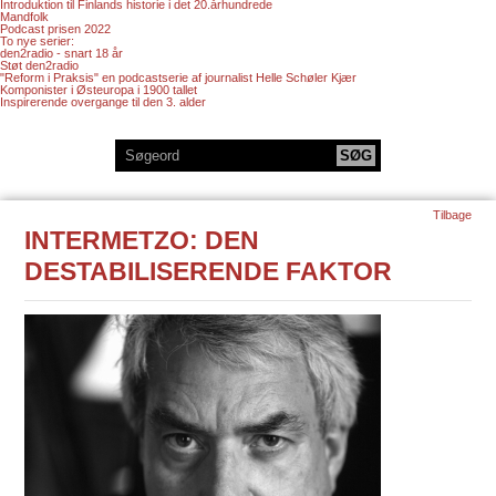
Introduktion til Finlands historie i det 20.århundrede
Mandfolk
Podcast prisen 2022
To nye serier:
den2radio - snart 18 år
Støt den2radio
"Reform i Praksis" en podcastserie af journalist Helle Schøler Kjær
Komponister i Østeuropa i 1900 tallet
Inspirerende overgange til den 3. alder
Tilbage
INTERMETZO: DEN
DESTABILISERENDE FAKTOR