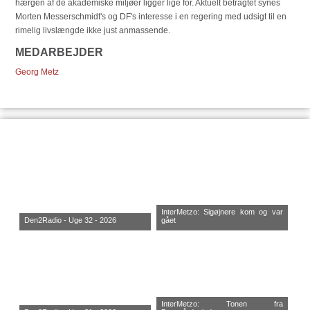
hærgen af de akademiske miljøer ligger lige for. Aktuelt betragtet synes
Morten Messerschmidt's og DF's interesse i en regering med udsigt til en
rimelig livslængde ikke just anmassende.
MEDARBEJDER
Georg Metz
InterMetzo: Sigøjnere kom og var
Den2Radio - Uge 32 - 2026
gået
InterMetzo: Tonen fra