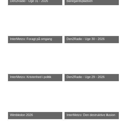
Den2Radio - Uge 31 - 2026
Banegårdspladsen
InterMetzo: Foragt på omgang
Den2Radio - Uge 30 - 2026
InterMetzo: Kristenhed i politik
Den2Radio - Uge 29 - 2026
Wimbledon 2026
InterMetzo: Den destruktive illusion