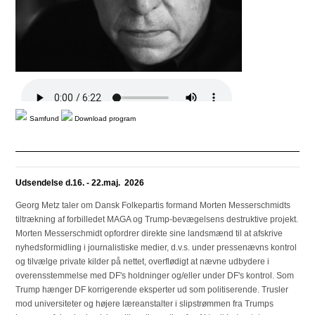
Samfund
Download program
Udsendelse d.16. - 22.maj. 2026
Georg Metz taler om Dansk Folkepartis formand Morten Messerschmidts
tiltrækning af forbilledet MAGA og Trump-bevægelsens destruktive projekt.
Morten Messerschmidt opfordrer direkte sine landsmænd til at afskrive
nyhedsformidling i journalistiske medier, d.v.s. under pressenævns kontrol
og tilvælge private kilder på nettet, overflødigt at nævne udbydere i
overensstemmelse med DF's holdninger og/eller under DF's kontrol. Som
Trump hænger DF korrigerende eksperter ud som politiserende. Trusler
mod universiteter og højere læreanstalter i slipstrømmen fra Trumps