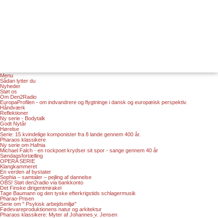
Menu
Sådan lytter du
Nyheder
Støt os
Om Den2Radio
EuropaProfilen - om indvandrere og flygtninge i dansk og europæisk perspektiv.
Håndværk
Reflektioner
Ny serie - Bodytalk
Godt Nytår
Hørelse
Serie: 15 kvindelige komponister fra 8 lande gennem 400 år.
Pharaos klassikere
Ny serie om Hafnia
Michael Falch - en rockpoet krydser sit spor - sange gennem 40 år
Søndagsfortælling
OPERA SERIE
Klangkammeret
En verden af bystater
Sophia – samtaler – pejling af dannelse
OBS! Støt den2radio via bankkonto
Det Finske dirigentmirakel
Tage Baumann og den tyske efterkrigstids schlagermusik
Pharao-Prisen
Serie om " Psykisk arbejdsmiljø"
Fødevareproduktionens natur og arkitektur
Pharaos klassikere: Myter af Johannes v. Jensen