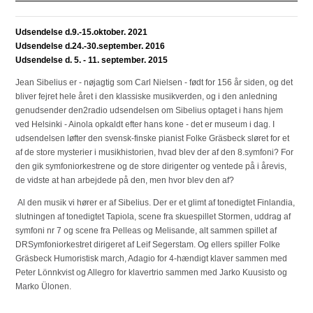
Udsendelse d.9.-15.oktober. 2021
Udsendelse d.24.-30.september. 2016
Udsendelse d. 5. - 11. september. 2015
Jean Sibelius er - nøjagtig som Carl Nielsen - født for 156 år siden, og det
bliver fejret hele året i den klassiske musikverden, og i den anledning
genudsender den2radio udsendelsen om Sibelius optaget i hans hjem
ved Helsinki - Ainola opkaldt efter hans kone - det er museum i dag. I
udsendelsen løfter den svensk-finske pianist Folke Gräsbeck sløret for et
af de store mysterier i musikhistorien, hvad blev der af den 8.symfoni? For
den gik symfoniorkestrene og de store dirigenter og ventede på i årevis,
de vidste at han arbejdede på den, men hvor blev den af?
Al den musik vi hører er af Sibelius. Der er et glimt af tonedigtet Finlandia,
slutningen af tonedigtet Tapiola, scene fra skuespillet Stormen, uddrag af
symfoni nr 7 og scene fra Pelleas og Melisande, alt sammen spillet af
DRSymfoniorkestret dirigeret af Leif Segerstam. Og ellers spiller Folke
Gräsbeck Humoristisk march, Adagio for 4-hændigt klaver sammen med
Peter Lönnkvist og Allegro for klavertrio sammen med Jarko Kuusisto og
Marko Ülonen.