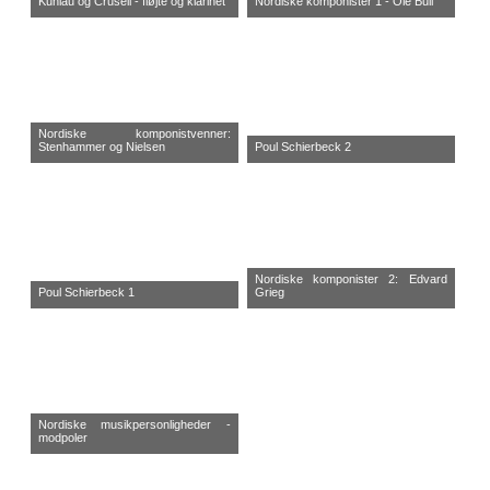
Kuhlau og Crusell - fløjte og klarinet
Nordiske komponister 1 - Ole Bull
Nordiske komponistvenner:
Stenhammer og Nielsen
Poul Schierbeck 2
Nordiske komponister 2: Edvard
Poul Schierbeck 1
Grieg
Nordiske musikpersonligheder -
modpoler