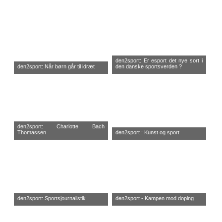
den2sport: Er esport det nye sort i
den2sport: Når børn går til idræt
den danske sportsverden ?
den2sport: Charlotte Bach
Thomassen
den2sport : Kunst og sport
den2sport: Sportsjournalistik
den2sport - Kampen mod doping