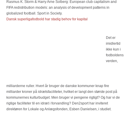
Rasmus K. Storm & Harry Arne Solberg: European club capitalism and
FIFA redistribution models: an analysis of development patterns in
globalized football. Sport in Society.
Dansk superligafodbold har stadig behov for kapital
Det er
imidlertid
ikke kun i
fodboldens
verden,
milliarderne ruller. Hvert år bruger de danske kommuner knap fire
milliarder kroner på idrætsfaciliteter, hvilket er langt den største post på
kommunernes kulturbudget. Men bruger vi pengene rigtigt? Og har vi de
rigtige faciliteter til en idræt i forvandling? Den2sport har inviteret
direktøren for Lokale og Anlægsfonden, Esben Danielsen, i studiet.