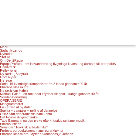
Menu
Sådan lytter du
Nyheder
Støt os
Om Den2Radio
EuropaProfilen - om indvandrere og flygtninge i dansk og europæisk perspektiv.
Håndværk
Reflektioner
Ny serie - Bodytalk
Godt Nytår
Hørelse
Serie: 15 kvindelige komponister fra 8 lande gennem 400 år.
Pharaos klassikere
Ny serie om Hafnia
Michael Falch - en rockpoet krydser sit spor - sange gennem 40 år
Søndagsfortælling
OPERA SERIE
Klangkammeret
En verden af bystater
Sophia – samtaler – pejling af dannelse
OBS! Støt den2radio via bankkonto
Det Finske dirigentmirakel
Tage Baumann og den tyske efterkrigstids schlagermusik
Pharao-Prisen
Serie om " Psykisk arbejdsmiljø"
Fødevareproduktionens natur og arkitektur
Pharaos klassikere: Myter af Johannes v. Jensen