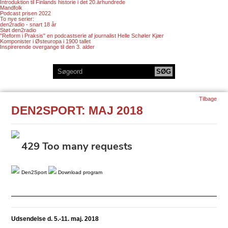
Introduktion til Finlands historie i det 20.århundrede
Mandfolk
Podcast prisen 2022
To nye serier:
den2radio - snart 18 år
Støt den2radio
"Reform i Praksis" en podcastserie af journalist Helle Schøler Kjær
Komponister i Østeuropa i 1900 tallet
Inspirerende overgange til den 3. alder
Tilbage
DEN2SPORT: MAJ 2018
Den2Sport
Download program
Udsendelse d. 5.-11. maj. 2018