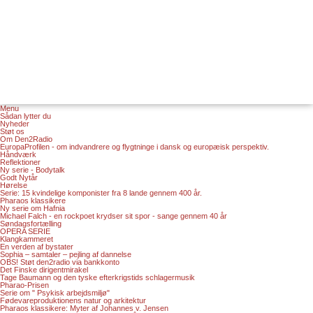
Menu
Sådan lytter du
Nyheder
Støt os
Om Den2Radio
EuropaProfilen - om indvandrere og flygtninge i dansk og europæisk perspektiv.
Håndværk
Reflektioner
Ny serie - Bodytalk
Godt Nytår
Hørelse
Serie: 15 kvindelige komponister fra 8 lande gennem 400 år.
Pharaos klassikere
Ny serie om Hafnia
Michael Falch - en rockpoet krydser sit spor - sange gennem 40 år
Søndagsfortælling
OPERA SERIE
Klangkammeret
En verden af bystater
Sophia – samtaler – pejling af dannelse
OBS! Støt den2radio via bankkonto
Det Finske dirigentmirakel
Tage Baumann og den tyske efterkrigstids schlagermusik
Pharao-Prisen
Serie om " Psykisk arbejdsmiljø"
Fødevareproduktionens natur og arkitektur
Pharaos klassikere: Myter af Johannes v. Jensen