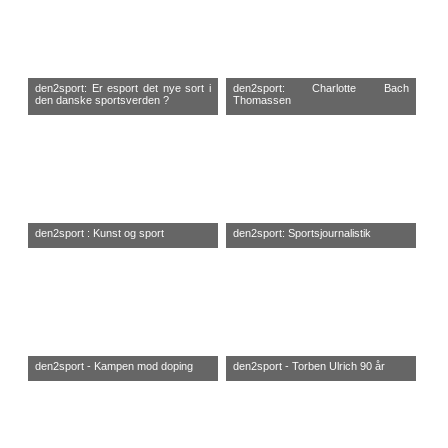
den2sport: Er esport det nye sort i
den2sport: Charlotte Bach
den danske sportsverden ?
Thomassen
den2sport : Kunst og sport
den2sport: Sportsjournalistik
den2sport - Kampen mod doping
den2sport - Torben Ulrich 90 år