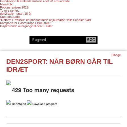
Introduktion til Finlands historie i det 20.århundrede
Mandfolk
Podcast prisen 2022
To nye serier:
den2radio - snart 18 år
Støt den2radio
"Reform i Praksis" en podcastserie af journalist Helle Schøler Kjær
Komponister i Østeuropa i 1900 tallet
Inspirerende overgange til den 3. alder
Tilbage
DEN2SPORT: NÅR BØRN GÅR TIL
IDRÆT
Den2Sport
Download program