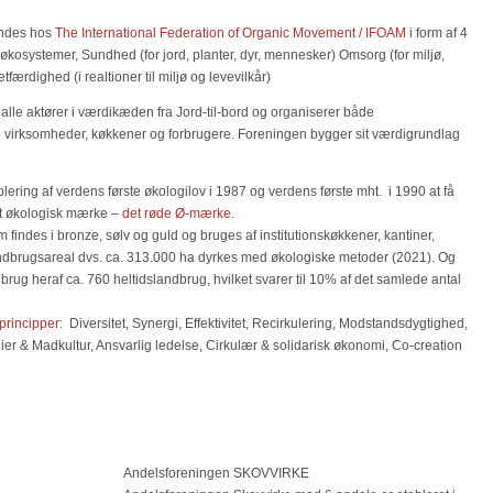
indes hos
The International Federation of Organic Movement / IFOAM
i form af 4
kosystemer, Sundhed (for jord, planter, dyr, mennesker) Omsorg (for miljø,
ærdighed (i realtioner til miljø og levevilkår)
 alle aktører i værdikæden fra Jord-til-bord og organiserer både
 virksomheder, køkkener og forbrugere. Foreningen bygger sit værdigrundlag
lering af verdens første økologilov i 1987 og verdens første mht. i 1990 at få
ret økologisk mærke –
det røde Ø-mærke
.
indes i bronze, sølv og guld og bruges af institutionskøkkener, kantiner,
ndbrugsareal dvs. ca. 313.000 ha dyrkes med økologiske metoder (2021). Og
rug heraf ca. 760 heltidslandbrug, hvilket svarer til 10% af det samlede antal
 principper
: Diversitet, Synergi, Effektivitet, Recirkulering, Modstandsdygtighed,
er & Madkultur, Ansvarlig ledelse, Cirkulær & solidarisk økonomi, Co-creation
Andelsforeningen SKOVVIRKE