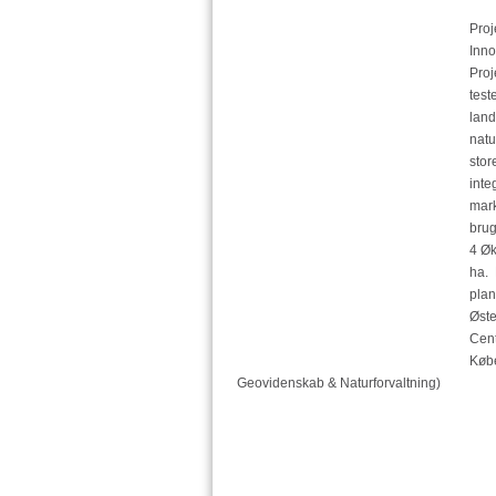
Pro
Inno
Proj
test
land
natu
stor
inte
mark
brug
4 Øk
ha. 
plan
Øste
Cent
Købe
Geovidenskab & Naturforvaltning)