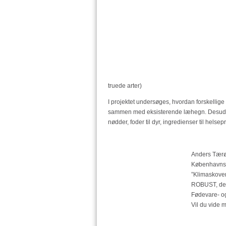
truede arter)
I projektet undersøges, hvordan forskellige
sammen med eksisterende læhegn. Desuden v
nødder, foder til dyr, ingredienser til helse
Anders Tærø 
Københavns U
”Klimaskoven
ROBUST, der 
Fødevare- o
Vil du vide 