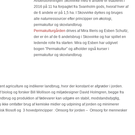
Andelsforeningen Skovvirke med 6 andele er etableret i
2016 på 11 ha forpagtet fra Svanholm gods, hvoraf hver af
de 6 andele er på 1,5 ha. I Skovvirke dyrkes og bruges
alle naturressourcer efter principper om økologi,
permakultur og skovlandbrug.
Permakulturgården
drives af Mira Illeris og Esben Schultz,
der er én af de 6 andelsbrug i Skovvirke og har spillet en
ledende rolle fra starten. Mira og Esben har udgivet
bogen ”Permakultur” og afholder også kurser i
permakultur og skovlandbrug.
t agriculture og indikerer landbrug, hvor der konstant er afgrøder i jorden.
f biolog og forsker Bill Mollison og miljødesigner David Holmgren, begge fra
landbrug og produktion af fødevarer kan udgøre en stabil, modstandsdygtig,
 ikke omfatter brug af kemiske midler og udpining af jorden og minimerer
tisk filosofi og 3 hovedprincipper : Omsorg for jorden – Omsorg for mennesker