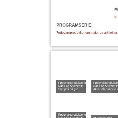
M
Kr
PROGRAMSERIE
Fødevareproduktionens natur og arkitektur
Fødevareproduktionens
Fødevareprodukti
Natur og Arkitektur:
Natur og Arkitektur:
Sæt pris på gris!
Aktier eller andele 
Fødevareproduktionens
Natur og Arkitektur:
Et regenerativt