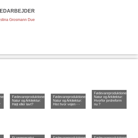
EDARBEJDER
istina Grosmann Due
Fødevareproduktionens
onens
Fødevareproduktionens
Fødevareproduktionens
Natur og Arkitektur:
Natur og Arkitektur:
Natur og Arkitektur:
Hvorfor jordreform
?
Højt eller lavt?
Hist hvor vejen - -
nu ?
Et regenerativt
Fødevareproduktionens
Fødevareproduktionens