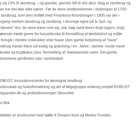
og 14% til skovbrug – og ganske, ganske lidt til vild skov. Idag er landbrug og
an har det ikke altid været. Før de store landboreformer i slutningen af 1700-
g landbrug, som blev indført med Fredskovs-forordningen i 1805 var der i
gang mellem skovbrug og landbrug. I skovrige egne på fx Syd- og
rskoven” dvs. de store træer som eg, ask, bøg samt deres frugt (agern, bog).
øbende høste grene fra hasselbuske til fremstilling af tøndebånd og måtte
 foregik i mindre indelukker eller haver (den gamle betydning af ”have”
ndbrug havde fokus på kvæg og græsning i ko-, kalve-, lamme- heste-haver
buske og frugttræer, plus fremstilling af træbaserede varer. Det gamle
ednavnene genfindes ude i landskabet.
 ROBUST, Innovationscenter for økologisk landbrug
ovidenskab og Naturforvaltning og del af følgegruppe omkring projekt ROBUST
lturgaarden.dk og andelsforeningen Skovvirke
e Birk
itektur er produceret med støtte fr Dreyers fond og Merkur Fonden.