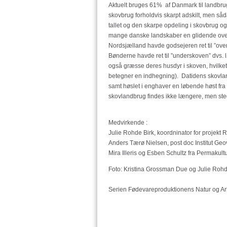
Aktuelt bruges 61% af Danmark til landbrug 
skovbrug forholdvis skarpt adskilt, men såd
tallet og den skarpe opdeling i skovbrug o
mange danske landskaber en glidende over
Nordsjælland havde godsejeren ret til ”ove
Bønderne havde ret til ”underskoven” dvs. l
også græsse deres husdyr i skoven, hvilket
betegner en indhegning). Datidens skovla
samt høslet i enghaver en løbende høst fra 
skovlandbrug findes ikke længere, men st
Medvirkende :
Julie Rohde Birk, koordninator for projekt
Anders Tærø Nielsen, post doc Institut Ge
Mira Illeris og Esben Schultz fra Permaku
Foto: Kristina Grossman Due og Julie Rohd
Serien Fødevareproduktionens Natur og Ark