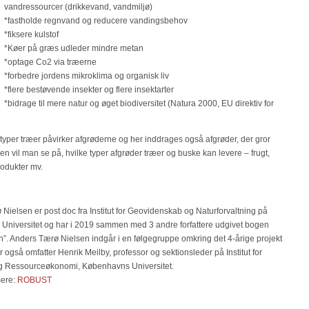
vandressourcer (drikkevand, vandmiljø)
*fastholde regnvand og reducere vandingsbehov
*fiksere kulstof
*Køer på græs udleder mindre metan
*optage Co2 via træerne
*forbedre jordens mikroklima og organisk liv
*flere bestøvende insekter og flere insektarter
*bidrage til mere natur og øget biodiversitet (Natura 2000, EU direktiv for
 typer træer påvirker afgrøderne og her inddrages også afgrøder, der gror
il man se på, hvilke typer afgrøder træer og buske kan levere – frugt,
produkter mv.
Nielsen er post doc fra Institut for Geovidenskab og Naturforvaltning på
niversitet og har i 2019 sammen med 3 andre forfattere udgivet bogen
”. Anders Tærø Nielsen indgår i en følgegruppe omkring det 4-årige projekt
også omfatter Henrik Meilby, professor og sektionsleder på Institut for
g Ressourceøkonomi, Københavns Universitet.
mere:
ROBUST