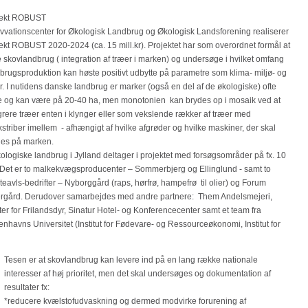
jekt ROBUST
vvationscenter for Økologisk Landbrug og Økologisk Landsforening realiserer
ekt ROBUST 2020-2024 (ca. 15 mill.kr). Projektet har som overordnet formål at
e skovlandbrug ( integration af træer i marken) og undersøge i hvilket omfang
brugsproduktion kan høste positivt udbytte på parametre som klima- miljø- og
r. I nutidens danske landbrug er marker (også en del af de økologiske) ofte
e og kan være på 20-40 ha, men monotonien kan brydes op i mosaik ved at
grere træer enten i klynger eller som vekslende rækker af træer med
striber imellem - afhængigt af hvilke afgrøder og hvilke maskiner, der skal
es på marken.
ologiske landbrug i Jylland deltager i projektet med forsøgsområder på fx. 10
Det er to malkekvægsproducenter – Sommerbjerg og Ellinglund - samt to
teavls-bedrifter – Nyborggård (raps, hørfrø, hampefrø til olier) og Forum
rgård. Derudover samarbejdes med andre partnere: Them Andelsmejeri,
er for Frilandsdyr, Sinatur Hotel- og Konferencecenter samt et team fra
nhavns Universitet (Institut for Fødevare- og Ressourceøkonomi, Institut for
Tesen er at skovlandbrug kan levere ind på en lang række nationale
interesser af høj prioritet, men det skal undersøges og dokumentation af
resultater fx:
*reducere kvælstofudvaskning og dermed modvirke forurening af