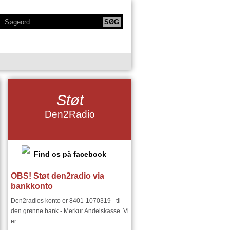
KTIONER
NY SERIE - BODYTALK
Støt
SIKERE
NY SERIE OM HAFNIA
Den2Radio
IE
KLANGKAMMERET
DET FINSKE DIRIGENTMIRAKEL
DSMILJØ"
Find os på facebook
OBS! Støt den2radio via
RIER:
DEN2RADIO - SNART 18 ÅR
bankkonto
I ØSTEUROPA I 1900 TALLET
Den2radios konto er 8401-1070319 - til
den grønne bank - Merkur Andelskasse. Vi
er...