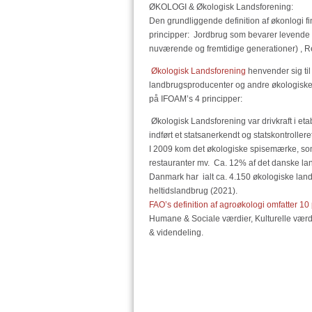
ØKOLOGI & Økologisk Landsforening:
Den grundliggende definition af økonlogi f
principper: Jordbrug som bevarer levende ø
nuværende og fremtidige generationer) , Retf
Økologisk Landsforening
henvender sig til
landbrugsproducenter og andre økologiske
på IFOAM’s 4 principper:
Økologisk Landsforening var drivkraft i etab
indført et statsanerkendt og statskontrolle
I 2009 kom det økologiske spisemærke, som f
restauranter mv. Ca. 12% af det danske la
Danmark har ialt ca. 4.150 økologiske landb
heltidslandbrug (2021).
FAO’s definition af agroøkologi omfatter 10
Humane & Sociale værdier, Kulturelle værdi
& videndeling.