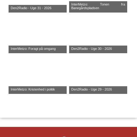
InterMetzo: Tonen fra
Den2Radio - Uge 31 - 2026
Banegårdspladsen
InterMetzo: Foragt på omgang
Den2Radio - Uge 30 - 2026
InterMetzo: Kristenhed i politik
Den2Radio - Uge 29 - 2026