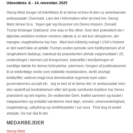
Udsendelse .8. - 14. november. 2025
Georg Metz bruger sit InterMetzo til at skrive et brev til den ny amerikanske
ambassadør i Danmark. Læs det i Information eller lyt med her. Georg
Metz skriver bl.a.: 'Ingen gør sig illusioner om Deres mission. Donald
Trump forlanger Grønland: one way or the other. Som den præsident der i
tøjlesløs ambition erobrer verdens største ø, er det kun skruplerne, der
mangler, magtmidlerne har han. Med blot mådelig indsigt i USA's historie
er det svært ikke at opfatte Trumps anden periode som fuldbyrdelsen af et
langtrukkent statskup, iværksat da præsidenten afviste valgresultatet i 20,
understreget i stormen på Kongressen, bekræftet i benådningen af
samtlige dømte for denne forbrydelse, ydermere i brugen af justitsvæsenet
til at retsforfølge reelle som indbildte modstandere, dertil ulovlige
toldtariffer, væbnet magt mod demokratisk regerede byer uden
guvernørernes accept etc. Jeg er ked af at skrive det, hr ambassadør men
den opskrift på bestræbelsen efter det gode samfunds tradition har Deres
præsident og det regime, De vedkender Dem, krøllet sammen og kastet i
møgspanden og erstattet værdierne med løgn, svindel, umenneskelighed,
magtmisbrug, udbytning og vindfrikadeller i sur sovs. Find dog et andet
arbejde. De har råd til det.
MEDARBEJDER
Georg Metz