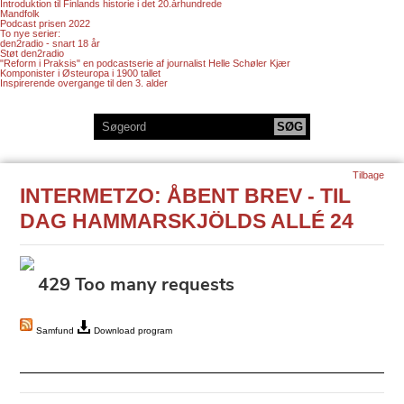
Introduktion til Finlands historie i det 20.århundrede
Mandfolk
Podcast prisen 2022
To nye serier:
den2radio - snart 18 år
Støt den2radio
"Reform i Praksis" en podcastserie af journalist Helle Schøler Kjær
Komponister i Østeuropa i 1900 tallet
Inspirerende overgange til den 3. alder
Tilbage
INTERMETZO: ÅBENT BREV - TIL
DAG HAMMARSKJÖLDS ALLÉ 24
Samfund
Download program