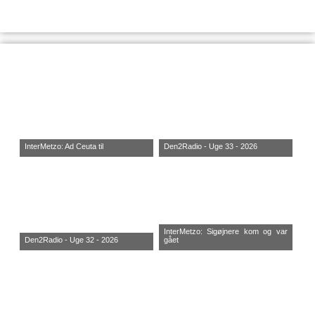
InterMetzo: Ad Ceuta til
Den2Radio - Uge 33 - 2026
InterMetzo: Sigøjnere kom og var
Den2Radio - Uge 32 - 2026
gået