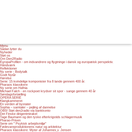
Menu
Sådan lytter du
Nyheder
Støt os
Om Den2Radio
EuropaProfilen - om indvandrere og flygtninge i dansk og europæisk perspektiv.
Håndværk
Reflektioner
Ny serie - Bodytalk
Godt Nytår
Hørelse
Serie: 15 kvindelige komponister fra 8 lande gennem 400 år.
Pharaos klassikere
Ny serie om Hafnia
Michael Falch - en rockpoet krydser sit spor - sange gennem 40 år
Søndagsfortælling
OPERA SERIE
Klangkammeret
En verden af bystater
Sophia – samtaler – pejling af dannelse
OBS! Støt den2radio via bankkonto
Det Finske dirigentmirakel
Tage Baumann og den tyske efterkrigstids schlagermusik
Pharao-Prisen
Serie om " Psykisk arbejdsmiljø"
Fødevareproduktionens natur og arkitektur
Pharaos klassikere: Myter af Johannes v. Jensen