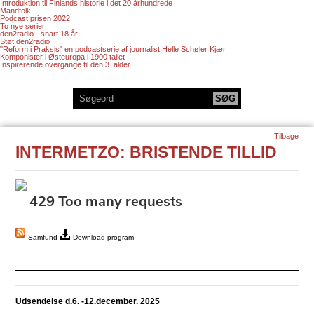
Introduktion til Finlands historie i det 20.århundrede
Mandfolk
Podcast prisen 2022
To nye serier:
den2radio - snart 18 år
Støt den2radio
"Reform i Praksis" en podcastserie af journalist Helle Schøler Kjær
Komponister i Østeuropa i 1900 tallet
Inspirerende overgange til den 3. alder
Tilbage
INTERMETZO: BRISTENDE TILLID
Samfund
Download program
Udsendelse d.6. -12.december. 2025