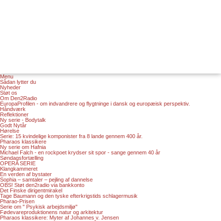
Menu
Sådan lytter du
Nyheder
Støt os
Om Den2Radio
EuropaProfilen - om indvandrere og flygtninge i dansk og europæisk perspektiv.
Håndværk
Reflektioner
Ny serie - Bodytalk
Godt Nytår
Hørelse
Serie: 15 kvindelige komponister fra 8 lande gennem 400 år.
Pharaos klassikere
Ny serie om Hafnia
Michael Falch - en rockpoet krydser sit spor - sange gennem 40 år
Søndagsfortælling
OPERA SERIE
Klangkammeret
En verden af bystater
Sophia – samtaler – pejling af dannelse
OBS! Støt den2radio via bankkonto
Det Finske dirigentmirakel
Tage Baumann og den tyske efterkrigstids schlagermusik
Pharao-Prisen
Serie om " Psykisk arbejdsmiljø"
Fødevareproduktionens natur og arkitektur
Pharaos klassikere: Myter af Johannes v. Jensen