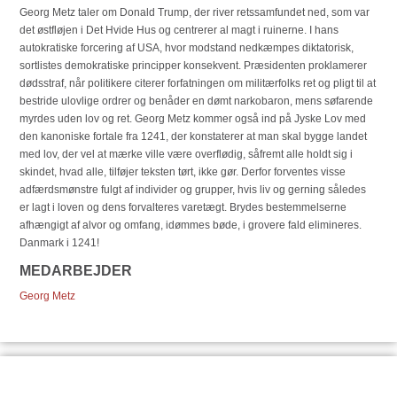
Georg Metz taler om Donald Trump, der river retssamfundet ned, som var
det østfløjen i Det Hvide Hus og centrerer al magt i ruinerne. I hans
autokratiske forcering af USA, hvor modstand nedkæmpes diktatorisk,
sortlistes demokratiske principper konsekvent. Præsidenten proklamerer
dødsstraf, når politikere citerer forfatningen om militærfolks ret og pligt til at
bestride ulovlige ordrer og benåder en dømt narkobaron, mens søfarende
myrdes uden lov og ret. Georg Metz kommer også ind på Jyske Lov med
den kanoniske fortale fra 1241, der konstaterer at man skal bygge landet
med lov, der vel at mærke ville være overflødig, såfremt alle holdt sig i
skindet, hvad alle, tilføjer teksten tørt, ikke gør. Derfor forventes visse
adfærdsmønstre fulgt af individer og grupper, hvis liv og gerning således
er lagt i loven og dens forvalteres varetægt. Brydes bestemmelserne
afhængigt af alvor og omfang, idømmes bøde, i grovere fald elimineres.
Danmark i 1241!
MEDARBEJDER
Georg Metz