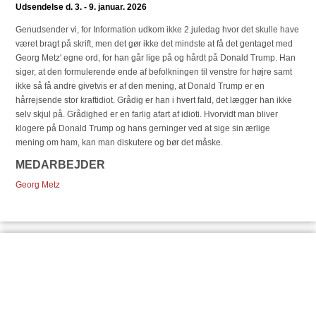
Udsendelse d. 3. - 9. januar. 2026
Genudsender vi, for Information udkom ikke 2.juledag hvor det skulle have
været bragt på skrift, men det gør ikke det mindste at få det gentaget med
Georg Metz' egne ord, for han går lige på og hårdt på Donald Trump. Han
siger, at den formulerende ende af befolkningen til venstre for højre samt
ikke så få andre givetvis er af den mening, at Donald Trump er en
hårrejsende stor kraftidiot. Grådig er han i hvert fald, det lægger han ikke
selv skjul på. Grådighed er en farlig afart af idioti. Hvorvidt man bliver
klogere på Donald Trump og hans gerninger ved at sige sin ærlige
mening om ham, kan man diskutere og bør det måske.
MEDARBEJDER
Georg Metz