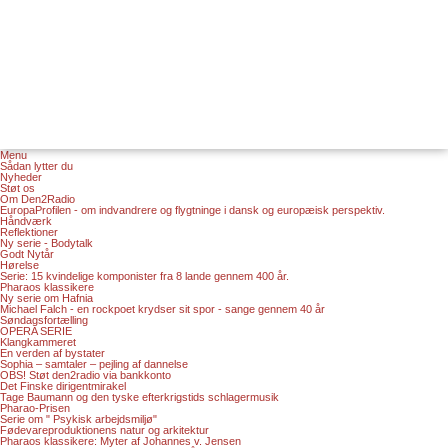
Menu
Sådan lytter du
Nyheder
Støt os
Om Den2Radio
EuropaProfilen - om indvandrere og flygtninge i dansk og europæisk perspektiv.
Håndværk
Reflektioner
Ny serie - Bodytalk
Godt Nytår
Hørelse
Serie: 15 kvindelige komponister fra 8 lande gennem 400 år.
Pharaos klassikere
Ny serie om Hafnia
Michael Falch - en rockpoet krydser sit spor - sange gennem 40 år
Søndagsfortælling
OPERA SERIE
Klangkammeret
En verden af bystater
Sophia – samtaler – pejling af dannelse
OBS! Støt den2radio via bankkonto
Det Finske dirigentmirakel
Tage Baumann og den tyske efterkrigstids schlagermusik
Pharao-Prisen
Serie om " Psykisk arbejdsmiljø"
Fødevareproduktionens natur og arkitektur
Pharaos klassikere: Myter af Johannes v. Jensen