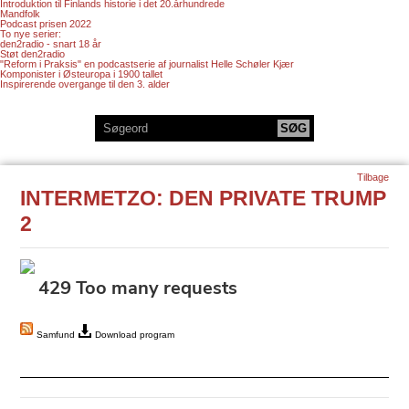
Introduktion til Finlands historie i det 20.århundrede
Mandfolk
Podcast prisen 2022
To nye serier:
den2radio - snart 18 år
Støt den2radio
"Reform i Praksis" en podcastserie af journalist Helle Schøler Kjær
Komponister i Østeuropa i 1900 tallet
Inspirerende overgange til den 3. alder
Tilbage
INTERMETZO: DEN PRIVATE TRUMP
2
Samfund
Download program