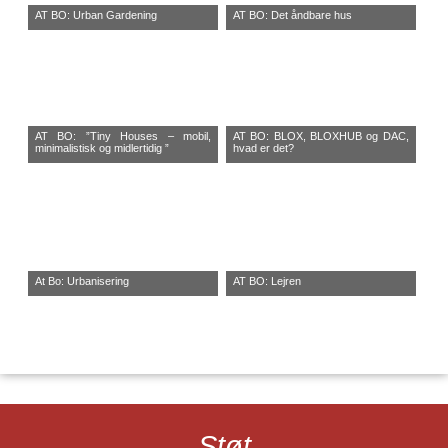
AT BO: Urban Gardening
AT BO: Det åndbare hus
AT BO: ”Tiny Houses – mobil,
AT BO: BLOX, BLOXHUB og DAC,
minimalistisk og midlertidig ”
hvad er det?
At Bo: Urbanisering
AT BO: Lejren
Støt