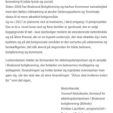
forandring til både fysisk og socialt.
Siden 2009 har Brabrand Boligforening og Aarhus Kommune samarbejdet
med den fælles målsætning at ændre Gellerupparkens og Toveshøjs
status til et mere attraktivt boligområde
og nu i 2017 er planerne ved at realiseres, i først omgang i 3 pilotprojekter.
Der er bl.a. revet huse ned og flere familier er genhuset, der er solgt
byggegrunde til tæt - lave ejerboliger mellem de eksisterende betonblokke
og på åbne friareal, der er en bypark undervejs, der skal strække sig i hele
bydelen og på det boligsociale områder er der sat turbo på uddannelse og
beskæftigelser, det står øverst på dagsorden for både beboere,
boligforening og kommune.
I udsendelsen møder du formanden for afdelingsbestyrelsen og to ansatte
i Brabrand boligforening, der fortæller om beboernes modtagelse og
deltagelse i forandringen og hvilke tanker og logistiske overvejelser man
gøre sig, når der skal ske så store forandringer. "Århus skal inviteres inden
for " som det siges..
Medvirkende:
Youssef Abdulkader, formand for
afdelingsbestyrelsen I Brabrand
boligforening (Billede)
Kristian Lauritsen, programchef i