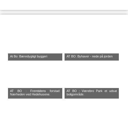
At Bo: Bæredygtigt byggeri
AT BO: Byhaver - nede på jorden
AT BO : Fremtidens forstad:
AT BO - Værebro Park et udsat
Nærheden ved Hedehusene.
boligområde.