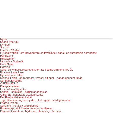
Menu
Sådan lytter du
Nyheder
Støt os
Om Den2Radio
EuropaProfilen - om indvandrere og flygtninge i dansk og europæisk perspektiv.
Håndværk
Reflektioner
Ny serie - Bodytalk
Godt Nytår
Hørelse
Serie: 15 kvindelige komponister fra 8 lande gennem 400 år.
Pharaos klassikere
Ny serie om Hafnia
Michael Falch - en rockpoet krydser sit spor - sange gennem 40 år
Søndagsfortælling
OPERA SERIE
Klangkammeret
En verden af bystater
Sophia – samtaler – pejling af dannelse
OBS! Støt den2radio via bankkonto
Det Finske dirigentmirakel
Tage Baumann og den tyske efterkrigstids schlagermusik
Pharao-Prisen
Serie om " Psykisk arbejdsmiljø"
Fødevareproduktionens natur og arkitektur
Pharaos klassikere: Myter af Johannes v. Jensen