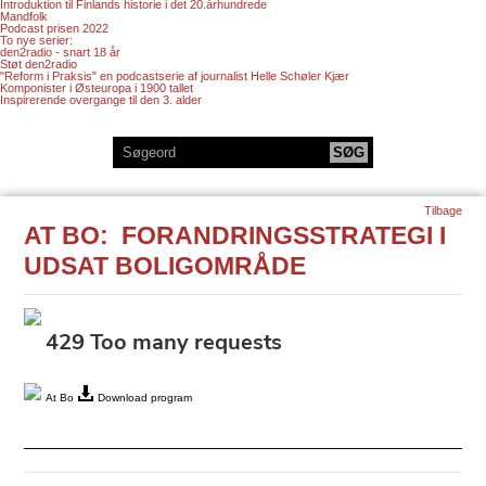
Introduktion til Finlands historie i det 20.århundrede
Mandfolk
Podcast prisen 2022
To nye serier:
den2radio - snart 18 år
Støt den2radio
"Reform i Praksis" en podcastserie af journalist Helle Schøler Kjær
Komponister i Østeuropa i 1900 tallet
Inspirerende overgange til den 3. alder
Tilbage
AT BO: FORANDRINGSSTRATEGI I
UDSAT BOLIGOMRÅDE
At Bo
Download program