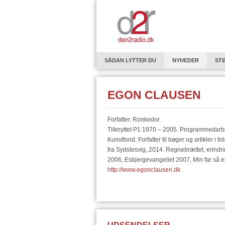
SÅDAN LYTTER DU
NYHEDER
ST
EUROPAPROFILEN - OM INDVANDRERE OG F
EGON CLAUSEN
GODT NYTÅR
HØRELSE
SERIE: 
MICHAEL FALCH - EN ROCKPOET KRYDSER 
Forfatter. Ronkedor.
EN VERDEN AF BYSTATER
SOPHIA – S
Tilknyttet P1 1970 – 2005. Programmedarbe
Kunstfond. Forfatter til bøger og artikler i
TAGE BAUMANN OG DEN TYSKE EFTERKRI
fra Sydslesvig, 2014. Regnebrættet, erindr
2006, Esbjergevangeliet 2007, Min far så 
FØDEVAREPRODUKTIONENS NATUR OG AR
http://www.egonclausen.dk
INTRODUKTION TIL FINLANDS HISTORIE I 
STØT DEN2RADIO
"REFORM I PRAKSI
INSPIRERENDE OVERGANGE TIL DEN 3. AL