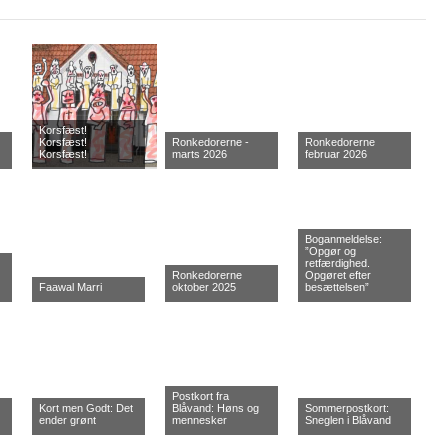
Korsfæst!
Korsfæst!
Ronkedorerne -
Ronkedorerne
Korsfæst!
marts 2026
februar 2026
Boganmeldelse:
”Opgør og
retfærdighed.
Ronkedorerne
Opgøret efter
Faawal Marri
oktober 2025
besættelsen”
Postkort fra
Kort men Godt: Det
Blåvand: Høns og
Sommerpostkort:
ender grønt
mennesker
Sneglen i Blåvand