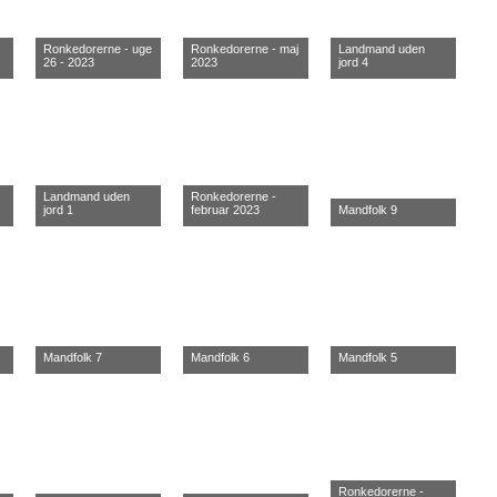
Ronkedorerne - uge
Ronkedorerne - maj
Landmand uden
26 - 2023
2023
jord 4
Landmand uden
Ronkedorerne -
jord 1
februar 2023
Mandfolk 9
Mandfolk 7
Mandfolk 6
Mandfolk 5
Ronkedorerne -