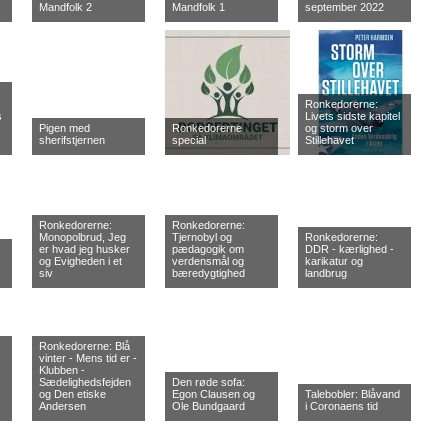
Mandfolk 2
Mandfolk 1
september 2022
Ronkedorerne:
s
Livets sidste kapitel
Pigen med
Ronkedorerne
og storm over
sherifstjernen
special
Stillehavet
Ronkedorerne:
Ronkedorerne:
Monopolbrud, Jeg
Tjernobyl og
Ronkedorerne:
er hvad jeg husker
pædagogik om
DDR - kærlighed -
og Evigheden i et
verdensmål og
karikatur og
siv
bæredygtighed
landbrug
Ronkedorerne: Blå
vinter - Mens tid er -
Klubben -
Sædelighedsfejden
Den røde sofa:
og Den etiske
Egon Clausen og
Talebobler: Blåvand
Andersen
Ole Bundgaard
i Coronaens tid