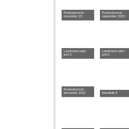
Ronkedorerne -
Ronkedorerne
november 23
september 2023
Landmand uden
Landmand uden
jord 3
jord 2
Ronkedorerne -
december 2022
Mandfolk 8