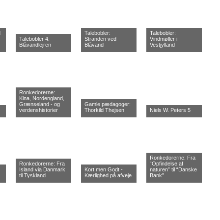
d
Talebobler:
Talebobler:
Talebobler 4:
Stranden ved
Vindmøller i
Blåvandlejren
Blåvand
Vestjylland
Ronkedorerne:
Kina, Nordengland,
Grænseland - og
Gamle pædagoger:
verdenshistorier
Thorkild Thejsen
Niels W. Peters 5
Ronkedorerne: Fra
Ronkedorerne: Fra
“Opfindelse af
Island via Danmark
Kort men Godt -
naturen” til “Danske
til Tyskland
Kærlighed på afveje
Bank”