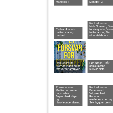
Mandfolk 4
Mandfolk 3
Ronkedorerne:
Niels Stensen, Den
Civilsamfundet -
første ghetto, Vore
mellem stat og
fælles arv og Det
marked
vilde sildeboom
Ronkedorerne:
Før døden – når
Storfyrstinden og et
gamle mænd
forsvar for storbyen
skriver digte
Ronkedorerne:
Ronkedorerne:
Medier der sætter
Banemænd,
dagsorden,
Velgørenhed,
Septemberforliget
Robotter i
og
mediebranchen og
historieundervisning
Selv bygger børn