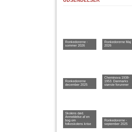
UDSENDELSER
Ronkedorerne -
Ronkedorerne Maj
sommer 2026
2026
Cheminova 1938-
Ronkedorerne
1953. Danmarks
december 2025
største forurener
Skolens død.
Anmeldelse af en
bog om
Ronkedorerne -
folkeskolens krise
september 2025