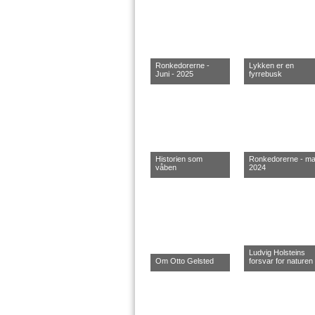
Ronkedorerne -
Lykken er en
Juni - 2025
fyrrebusk
Historien som
Ronkedorerne - ma
våben
2024
Ludvig Holsteins
Om Otto Gelsted
forsvar for naturen