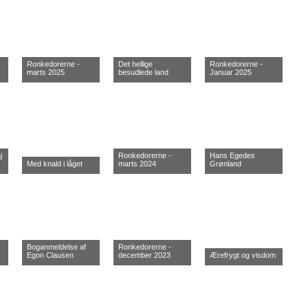
Ronkedorerne -
Det hellige
Ronkedorerne -
marts 2025
besudlede land
Januar 2025
j
Ronkedorerne -
Hans Egedes
Med knald i låget
marts 2024
Grønland
Boganmeldelse af
Ronkedorerne -
Egon Clausen
december 2023
Ærefrygt og visdom