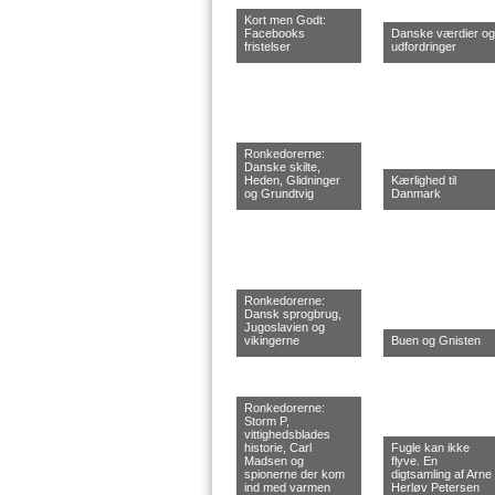
Kort men Godt:
Facebooks
Danske værdier og
fristelser
udfordringer
Ronkedorerne:
Danske skilte,
Heden, Glidninger
Kærlighed til
og Grundtvig
Danmark
Ronkedorerne:
Dansk sprogbrug,
Jugoslavien og
vikingerne
Buen og Gnisten
Ronkedorerne:
Storm P,
vittighedsblades
historie, Carl
Fugle kan ikke
Madsen og
flyve. En
spionerne der kom
digtsamling af Arne
ind med varmen
Herløv Petersen