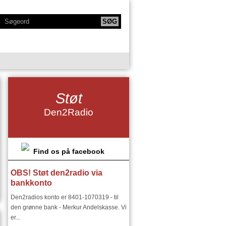
KTIONER
NY SERIE - BODYTALK
Støt
SIKERE
NY SERIE OM HAFNIA
Den2Radio
IE
KLANGKAMMERET
DET FINSKE DIRIGENTMIRAKEL
DSMILJØ"
Find os på facebook
OBS! Støt den2radio via
RIER:
DEN2RADIO - SNART 18 ÅR
bankkonto
I ØSTEUROPA I 1900 TALLET
Den2radios konto er 8401-1070319 - til
den grønne bank - Merkur Andelskasse. Vi
er...