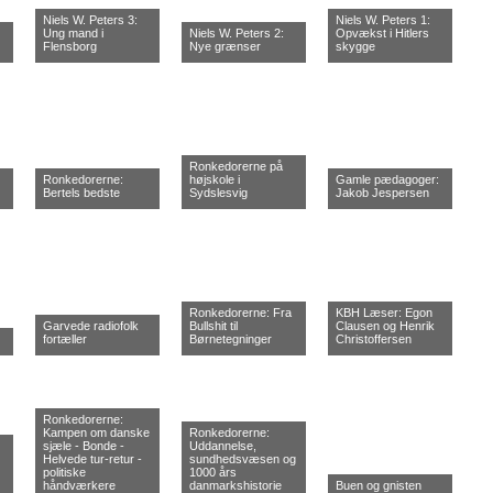
Niels W. Peters 3:
Niels W. Peters 1:
Ung mand i
Niels W. Peters 2:
Opvækst i Hitlers
Flensborg
Nye grænser
skygge
Ronkedorerne på
Ronkedorerne:
højskole i
Gamle pædagoger:
Bertels bedste
Sydslesvig
Jakob Jespersen
Ronkedorerne: Fra
KBH Læser: Egon
Garvede radiofolk
Bullshit til
Clausen og Henrik
fortæller
Børnetegninger
Christoffersen
Ronkedorerne:
Kampen om danske
Ronkedorerne:
sjæle - Bonde -
Uddannelse,
Helvede tur-retur -
sundhedsvæsen og
politiske
1000 års
håndværkere
danmarkshistorie
Buen og gnisten