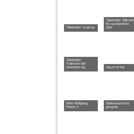
Talebobler: Blåvan
fyr og islandske
Talebobler: Grærup
ryler
Talebobler:
Traktoren der
skammer sig
Jeg er et træ
Niels Wolfgang
Strikkekunstens
Peters 4
geografi